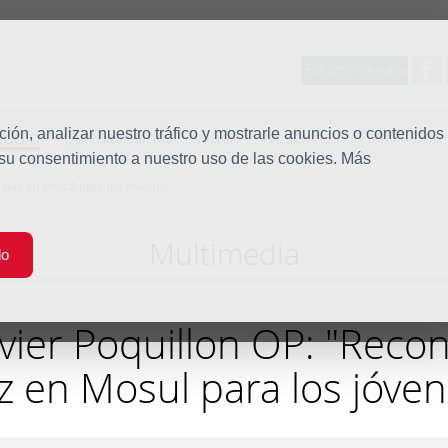
Entorno seguro
tudio
ón, analizar nuestro tráfico y mostrarle anuncios o contenidos
Quiénes somos
Misión
Vocaciones
Familia Dom
 su consentimiento a nuestro uso de las cookies. Más
a paz en Mosul para los jóvenes'
Multimedia
do
ivier Poquillon OP: "Recon
z en Mosul para los jóven