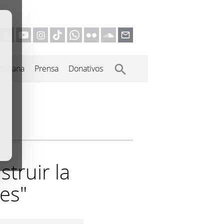
inicana
Prensa
Donativos
struir la
es"