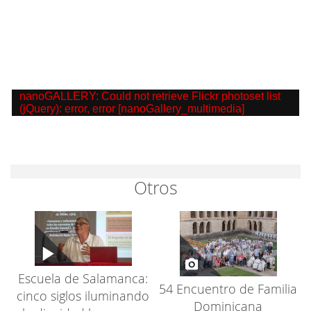
nanoGALLERY: Could not retrieve Flickr photoset list
(jQuery): error, error [nanoGallery_multimedia]
Otros
Escuela de Salamanca:
54 Encuentro de Familia
cinco siglos iluminando
Dominicana