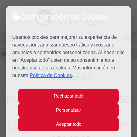
Configuración de Cookies
dominicos
Usamos cookies para mejorar su experiencia de
MENÚ
navegación, analizar nuestro tráfico y mostrarle
Multimedia
anuncios o contenidos personalizados. Al hacer clic
en “Aceptar todo” usted da su consentimiento a
nuestro uso de las cookies. Más información en
Multimedia
nuestra
Política de Cookies
.
Inauguración del curso
Rechazar todo
2025-2026 de la
Personalizar
Escuela de Teología en
Aceptar todo