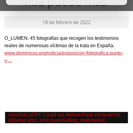
vida puede más”
18 de febrero de 2022
O_LUMEN. 45 fotografías que recogen los testimonios
reales de numerosas víctimas de la trata en España.
www.dominicos.org/noticia/exposicion-fotografica-punto-
y-...
nanoGALLERY: Could not retrieve Flickr photoset list
(jQuery): error, error [nanoGallery_multimedia]