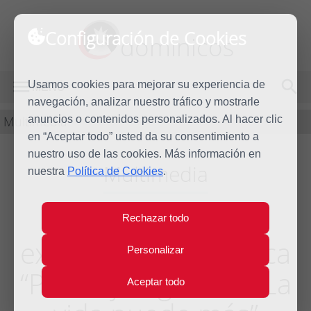
Configuración de Cookies
dominicos
Usamos cookies para mejorar su experiencia de
MENÚ
navegación, analizar nuestro tráfico y mostrarle
Multimedia
anuncios o contenidos personalizados. Al hacer clic
en “Aceptar todo” usted da su consentimiento a
nuestro uso de las cookies. Más información en
Multimedia
nuestra
Política de Cookies
.
Inauguración
Rechazar todo
exposición fotográfica
Personalizar
“Punto y seguimos. La
Aceptar todo