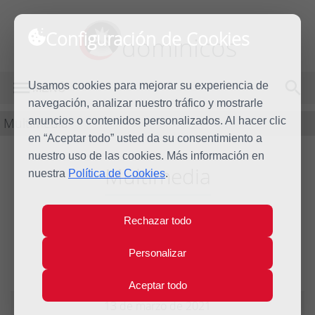
Configuración de Cookies
dominicos
Usamos cookies para mejorar su experiencia de
MENÚ
navegación, analizar nuestro tráfico y mostrarle
Multimedia
anuncios o contenidos personalizados. Al hacer clic
en “Aceptar todo” usted da su consentimiento a
nuestro uso de las cookies. Más información en
Multimedia
nuestra
Política de Cookies
.
Exposición
Rechazar todo
‘Vulnerables’
Personalizar
Aceptar todo
13 de marzo de 2021