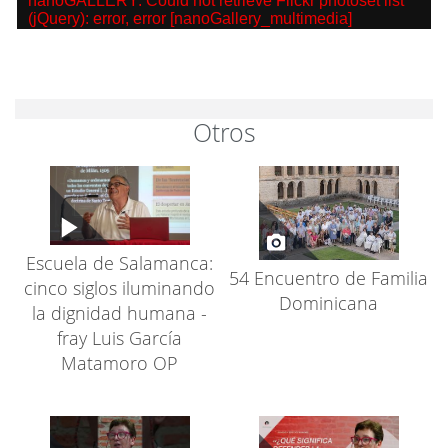
nanoGALLERY: Could not retrieve Flickr photoset list
(jQuery): error, error [nanoGallery_multimedia]
Otros
Escuela de Salamanca:
54 Encuentro de Familia
cinco siglos iluminando
Dominicana
la dignidad humana -
fray Luis García
Matamoro OP