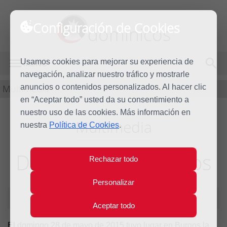
Configuración de Cookies
dominicos
Usamos cookies para mejorar su experiencia de
MENÚ
navegación, analizar nuestro tráfico y mostrarle
Multimedia
anuncios o contenidos personalizados. Al hacer clic
en “Aceptar todo” usted da su consentimiento a
nuestro uso de las cookies. Más información en
Multimedia
nuestra
Política de Cookies
.
Despedida en Burgos
Rechazar todo
Personalizar
7 de julio de 2015
Aceptar todo
El domingo 28 de mayo de 2015 tuvo lugar en Burgos la