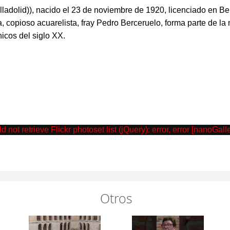
lladolid)), nacido el 23 de noviembre de 1920, licenciado en Bel
 copioso acuarelista, fray Pedro Berceruelo, forma parte de la 
nicos del siglo XX.
t retrieve Flickr photoset list (jQuery): error, error [nanoGal
Otros