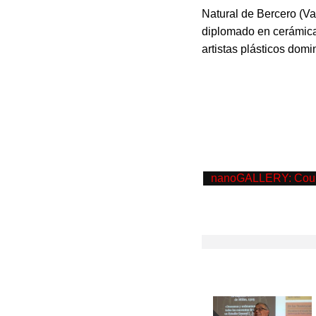
Natural de Bercero (Va
diplomado en cerámica,
artistas plásticos domi
nanoGALLERY: Could no