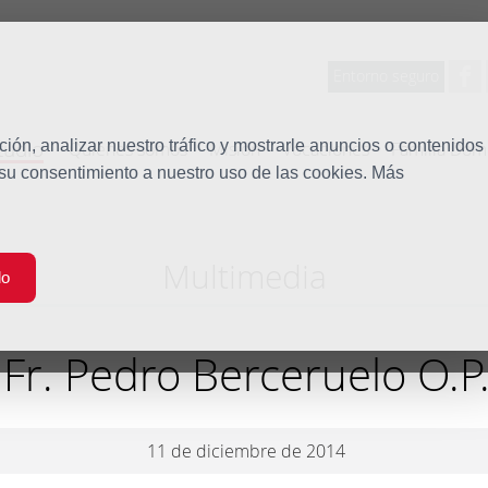
Entorno seguro
tudio
ón, analizar nuestro tráfico y mostrarle anuncios o contenidos
Quiénes somos
Misión
Vocaciones
Familia Dom
 su consentimiento a nuestro uso de las cookies. Más
Multimedia
do
Fr. Pedro Berceruelo O.P
11 de diciembre de 2014