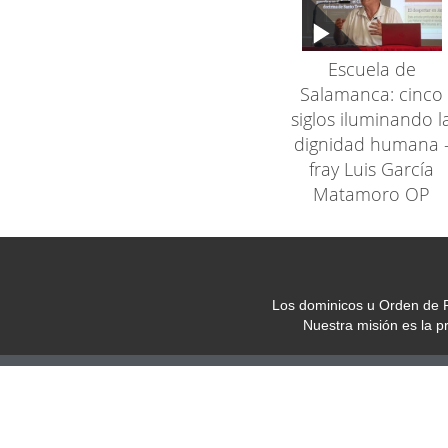
Escuela de
Salamanca: cinco
siglos iluminando l
dignidad humana 
fray Luis García
Matamoro OP
Los dominicos u Orden de P
Nuestra misión es la 
Oficina de Comunica
C/ Juan de Urbieta 5
Teléfono: