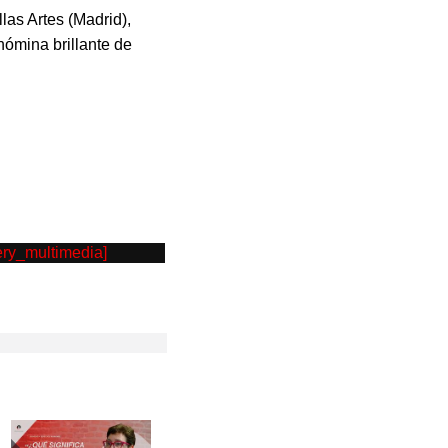
las Artes (Madrid),
nómina brillante de
lery_multimedia]