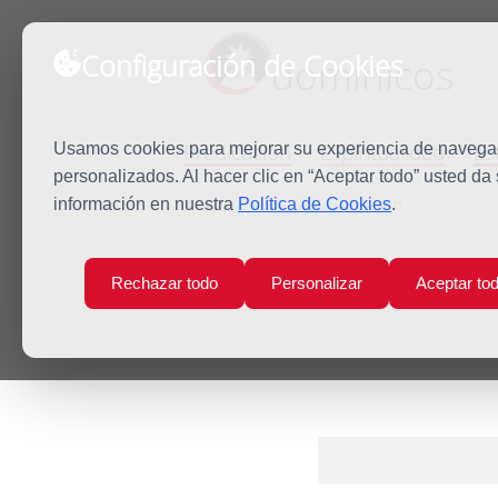
Configuración de Cookies
dominicos
Predicación
Espiritualidad
Es
Usamos cookies para mejorar su experiencia de navegaci
personalizados. Al hacer clic en “Aceptar todo” usted da
información en nuestra
Política de Cookies
.
Inicio
Fr. Pedro Berceruelo O.P.
Rechazar todo
Personalizar
Aceptar to