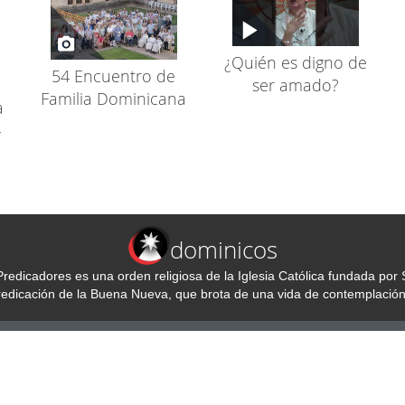
¿Quién es digno de
54 Encuentro de
ser amado?
Familia Dominicana
a
-
dominicos
redicadores es una orden religiosa de la Iglesia Católica fundada p
predicación de la Buena Nueva, que brota de una vida de contemplación
ción Dominicos España
Redes s
1, Madrid, 28007 España
 91 434 87 14