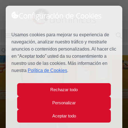
Configuración de Cookies
dominicos
Usamos cookies para mejorar su experiencia de
MENÚ
navegación, analizar nuestro tráfico y mostrarle
Quiénes somos
anuncios o contenidos personalizados. Al hacer clic
en “Aceptar todo” usted da su consentimiento a
nuestro uso de las cookies. Más información en
nuestra
Política de Cookies
.
Rechazar todo
Modo cuarto
Personalizar
Aceptar todo