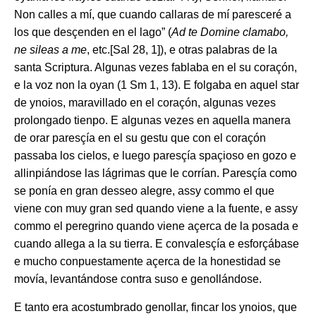
Non calles a mí, que cuando callaras de mí paresceré a
los que desçenden en el lago” (
Ad te Domine clamabo,
ne sileas a me
, etc.[Sal 28, 1]), e otras palabras de la
santa Scriptura. Algunas vezes fablaba en el su coraçón,
e la voz non la oyan (1 Sm 1, 13). E folgaba en aquel star
de ynoios, maravillado en el coraçón, algunas vezes
prolongado tienpo. E algunas vezes en aquella manera
de orar paresçía en el su gestu que con el coraçón
passaba los cielos, e luego paresçía spaçioso en gozo e
allinpiándose las lágrimas que le corrían. Paresçía como
se ponía en gran desseo alegre, assy commo el que
viene con muy gran sed quando viene a la fuente, e assy
commo el peregrino quando viene açerca de la posada e
cuando allega a la su tierra. E convalesçía e esforçábase
e mucho conpuestamente açerca de la honestidad se
movía, levantándose contra suso e genollándose.
E tanto era acostumbrado genollar, fincar los ynoios, que