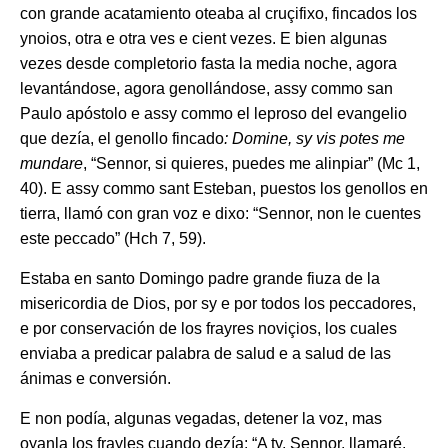
con grande acatamiento oteaba al cruçifixo, fincados los
ynoios, otra e otra ves e cient vezes. E bien algunas
vezes desde completorio fasta la media noche, agora
levantándose, agora genollándose, assy commo san
Paulo apóstolo e assy commo el leproso del evangelio
que dezía, el genollo fincado
: Domine, sy vis potes me
mundare
, “Sennor, si quieres, puedes me alinpiar” (Mc 1,
40). E assy commo sant Esteban, puestos los genollos en
tierra, llamó con gran voz e dixo: “Sennor, non le cuentes
este peccado” (Hch 7, 59).
Estaba en santo Domingo padre grande fiuza de la
misericordia de Dios, por sy e por todos los peccadores,
e por conservación de los frayres noviçios, los cuales
enviaba a predicar palabra de salud e a salud de las
ánimas e conversión.
E non podía, algunas vegadas, detener la voz, mas
oyanla los frayles cuando dezía: “A ty, Sennor, llamaré.