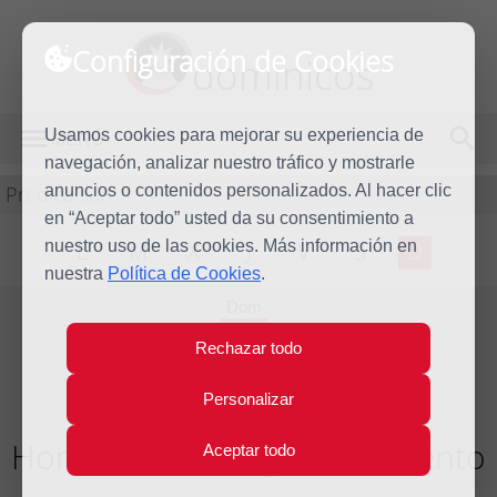
Configuración de Cookies
dominicos
Usamos cookies para mejorar su experiencia de
MENÚ
navegación, analizar nuestro tráfico y mostrarle
Predicación
anuncios o contenidos personalizados. Al hacer clic
en “Aceptar todo” usted da su consentimiento a
nuestro uso de las cookies. Más información en
L
M
X
J
V
S
D
nuestra
Política de Cookies
.
Dom
9
Rechazar todo
Dic
2018
Personalizar
Homilía II Domingo de Adviento
Aceptar todo