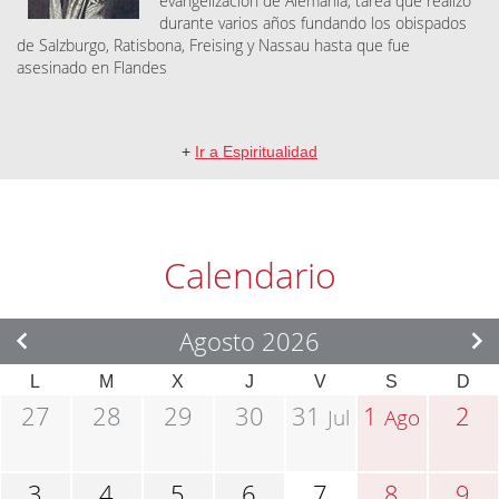
evangelización de Alemania, tarea que realizó
durante varios años fundando los obispados
de Salzburgo, Ratisbona, Freising y Nassau hasta que fue
asesinado en Flandes
+
Ir a Espiritualidad
Calendario
Agosto 2026
L
M
X
J
V
S
D
27
28
29
30
31
1
2
Jul
Ago
3
4
5
6
7
8
9