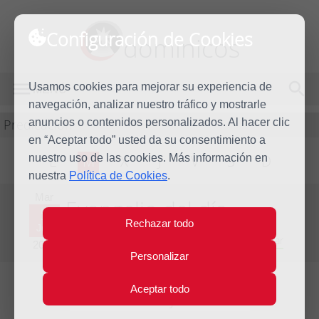
Configuración de Cookies
dominicos
Usamos cookies para mejorar su experiencia de
MENÚ
navegación, analizar nuestro tráfico y mostrarle
Predicación
anuncios o contenidos personalizados. Al hacer clic
en “Aceptar todo” usted da su consentimiento a
nuestro uso de las cookies. Más información en
L
M
X
J
V
S
D
nuestra
Política de Cookies
.
Mar
Evangelio del día
5
Rechazar todo
Jun
Novena semana del Tiempo Ordinario - Año Par
2012
Personalizar
Aceptar todo
Lecturas del día y comentario