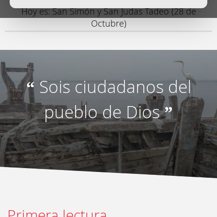
Hoy es: San Simón y San Judas Tadeo (28 de
Octubre)
Sois ciudadanos del
“
pueblo de Dios
”
Primera lectura