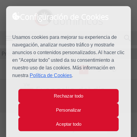
Configuración de Cookies
dominicos
Usamos cookies para mejorar su experiencia de
MENÚ
navegación, analizar nuestro tráfico y mostrarle
Predicación
anuncios o contenidos personalizados. Al hacer clic
en “Aceptar todo” usted da su consentimiento a
nuestro uso de las cookies. Más información en
L
M
X
J
V
S
D
nuestra
Política de Cookies
.
Vie
Evangelio del día
28
Rechazar todo
Oct
Trigésima semana del Tiempo Ordinario
2016
Personalizar
Aceptar todo
Lecturas del día y comentario