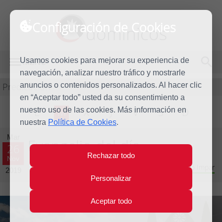
Configuración de Cookies
dominicos
Usamos cookies para mejorar su experiencia de
MENÚ
navegación, analizar nuestro tráfico y mostrarle
Predicación
anuncios o contenidos personalizados. Al hacer clic
en “Aceptar todo” usted da su consentimiento a
nuestro uso de las cookies. Más información en
L
M
X
J
V
S
D
nuestra
Política de Cookies
.
Mar
Evangelio del día
26
Rechazar todo
Nov
Trigésimo cuarta semana del Tiempo Ordinario - Año Impar
2019
Personalizar
Aceptar todo