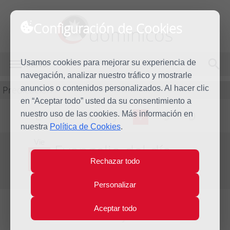
Configuración de Cookies
dominicos
Usamos cookies para mejorar su experiencia de
MENÚ
navegación, analizar nuestro tráfico y mostrarle
Predicación
anuncios o contenidos personalizados. Al hacer clic
en “Aceptar todo” usted da su consentimiento a
nuestro uso de las cookies. Más información en
L
M
X
J
V
S
D
nuestra
Política de Cookies
.
Vie
Evangelio del día
10
Rechazar todo
Ago
Decimoctava semana del Tiempo Ordinario
2012
Personalizar
Aceptar todo
Lecturas del día y comentario