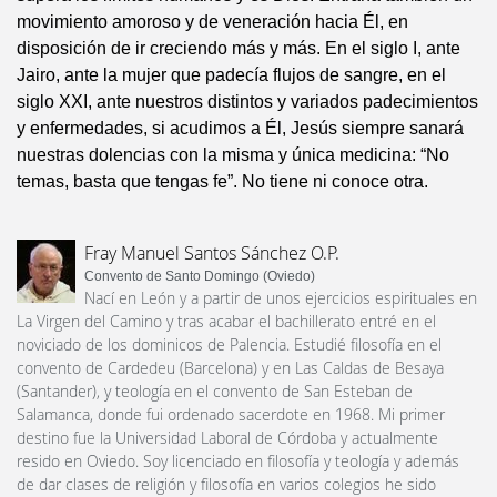
movimiento amoroso y de veneración hacia Él, en
disposición de ir creciendo más y más. En el siglo I, ante
Jairo, ante la mujer que padecía flujos de sangre, en el
siglo XXI, ante nuestros distintos y variados padecimientos
y enfermedades, si acudimos a Él, Jesús siempre sanará
nuestras dolencias con la misma y única medicina: “No
temas, basta que tengas fe”. No tiene ni conoce otra.
Fray Manuel Santos Sánchez O.P.
Convento de Santo Domingo (Oviedo)
Nací en León y a partir de unos ejercicios espirituales en
La Virgen del Camino y tras acabar el bachillerato entré en el
noviciado de los dominicos de Palencia. Estudié filosofía en el
convento de Cardedeu (Barcelona) y en Las Caldas de Besaya
(Santander), y teología en el convento de San Esteban de
Salamanca, donde fui ordenado sacerdote en 1968. Mi primer
destino fue la Universidad Laboral de Córdoba y actualmente
resido en Oviedo. Soy licenciado en filosofía y teología y además
de dar clases de religión y filosofía en varios colegios he sido