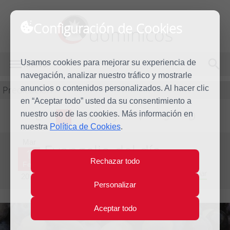
Configuración de Cookies
dominicos
Usamos cookies para mejorar su experiencia de
MENÚ
navegación, analizar nuestro tráfico y mostrarle
Predicación
anuncios o contenidos personalizados. Al hacer clic
en “Aceptar todo” usted da su consentimiento a
nuestro uso de las cookies. Más información en
L
M
X
J
V
S
D
nuestra
Política de Cookies
.
Mar
Evangelio del día
1
Rechazar todo
Feb
Cuarta Semana del Tiempo Ordinario - Año Impar
2011
Personalizar
Aceptar todo