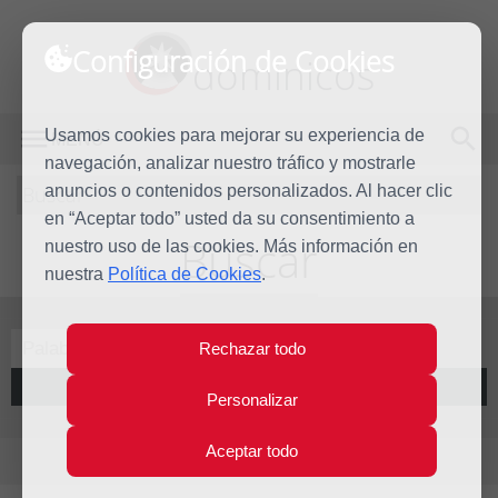
Configuración de Cookies
dominicos
Usamos cookies para mejorar su experiencia de
MENÚ
navegación, analizar nuestro tráfico y mostrarle
Buscar
anuncios o contenidos personalizados. Al hacer clic
en “Aceptar todo” usted da su consentimiento a
Buscar
nuestro uso de las cookies. Más información en
nuestra
Política de Cookies
.
Rechazar todo
Buscar
Personalizar
Aceptar todo
Resultados para: