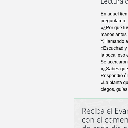
Lectura d
En aquel tiem
preguntaron:
«¿Por qué tus
manos antes 
Y, llamando a 
«Escuchad y e
la boca, eso
Se acercaron 
«¿Sabes que l
Respondió él
«La planta qu
ciegos, guías
Reciba el Eva
con el comen