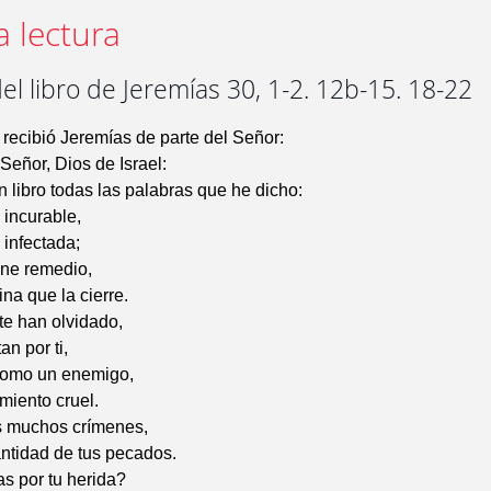
a lectura
el libro de Jeremías 30, 1-2. 12b-15. 18-22
recibió Jeremías de parte del Señor:
 Señor, Dios de Israel:
n libro todas las palabras que he dicho:
 incurable,
 infectada;
ene remedio,
na que la cierre.
te han olvidado,
an por ti,
 como un enemigo,
rmiento cruel.
us muchos crímenes,
antidad de tus pecados.
as por tu herida?