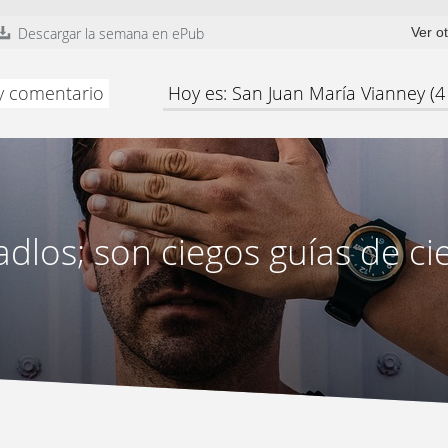
Descargar la semana en ePub
Ver o
 y comentario
Hoy es: San Juan María Vianney (4
adlos; son ciegos guías de ci