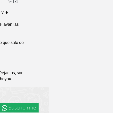
. 13-14
 y le
e lavan las
o que sale de
Dejadlos, son
 hoyo».
Suscribirme