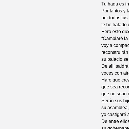
Tu haga es in
Por tantos y 
por todos tu
te he tratado
Pero esto dic
“Cambiaré la 
voy a compa
reconstruirán
su palacio se
De allí saldr
voces con aire
Haré que cre
que sea reco
que no sean 
Serán sus hi
su asamblea, 
yo castigaré 
De entre ellos
su gobernante