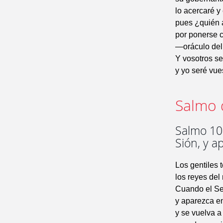
lo acercaré y 
pues ¿quién a
por ponerse 
—oráculo de
Y vosotros se
y yo seré vue
Salmo 
Salmo 101
Sión, y a
Los gentiles 
los reyes del 
Cuando el Se
y aparezca en
y se vuelva a