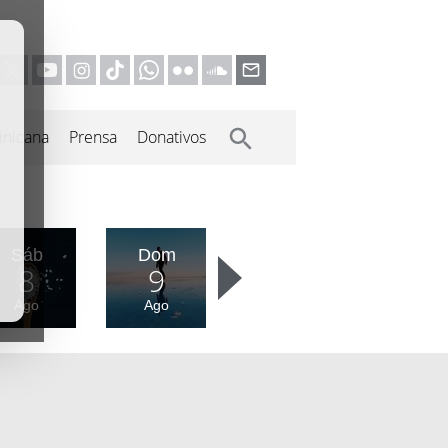
inicana
Prensa
Donativos
Sáb
Dom
8
9
Ago
Ago