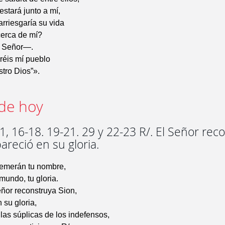
estará junto a mí,
rriesgaría su vida
cerca de mí?
l Señor—.
réis mí pueblo
stro Dios”».
de hoy
, 16-18. 19-21. 29 y 22-23 R/. El Señor rec
pareció en su gloria.
temerán tu nombre,
mundo, tu gloria.
ñor reconstruya Sion,
 su gloria,
 las súplicas de los indefensos,