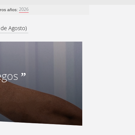
2026
tros años:
 de Agosto)
egos
”