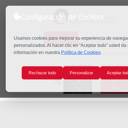
Configuración de Cookies
dominicos
Predicación
Espiritualidad
Es
Usamos cookies para mejorar su experiencia de navegaci
personalizados. Al hacer clic en “Aceptar todo” usted da
información en nuestra
Política de Cookies
.
Inicio
Predicación
Martes de la Decimoctava s
Lun
Mar
Rechazar todo
Personalizar
Aceptar to
3
4
Ago
Ago