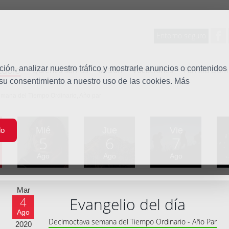
Entorno seguro
tudio
ón, analizar nuestro tráfico y mostrarle anuncios o contenidos
Quiénes somos
Misión
Vocaciones
Familia Dom
 su consentimiento a nuestro uso de las cookies. Más
emana del Tiempo Ordinario, Año par
Mié
Jue
Vie
do
5
6
7
Ago
Ago
Ago
Mar
Evangelio del día
4
Ago
Decimoctava semana del Tiempo Ordinario - Año Par
2020