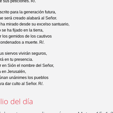
e sus peticiones. R/.
crito para la generación futura,
ue será creado alabará al Señor.
 ha mirado desde su excelso santuario,
 se ha fijado en la tierra,
 los gemidos de los cautivos
s condenados a muerte. R/.
tus siervos vivirán seguros,
ará en tu presencia.
 en Sión el nombre del Señor,
 en Jerusalén,
únan unánimes los pueblos
ra dar culto al Señor. R/.
io del día