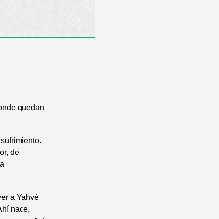
donde quedan
 sufrimiento.
or, de
La
ver a Yahvé
Ahí nace,