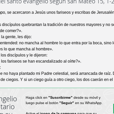
el santo evangelio según san Mateo 15, 1-2
po, se acercaron a Jesús unos fariseos y escribas de Jerusalén
 discípulos quebrantan la tradición de nuestros mayores y no s
de comer?».
la gente, les dijo:
ntended: no mancha al hombre lo que entra por la boca, sino l
 es lo que mancha al hombre».
los discípulos y le dijeron:
os fariseos se han escandalizado al oírte?».
:
e no haya plantado mi Padre celestial, será arrancada de raíz. 
 de ciegos. Y si un ciego guía a otro ciego, los dos caerán en el
ngelio
Haga click en
"Suscribirme"
desde su móvil y
luego pulse el botón
"Seguir"
en su WhatsApp.
tario
Active el
icono de la campana
para que su