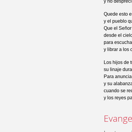
y no despreci
Quede esto es
y el pueblo q
Que el Señor
desde el cielo
para escuchar
y librar a lo
Los hijos de 
su linaje dur
Para anunciar
y su alabanza
cuando se re
y los reyes pa
Evangel