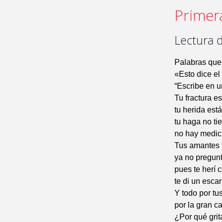
Primer
Lectura d
Palabras que 
«Esto dice el
“Escribe en u
Tu fractura es
tu herida está
tu haga no ti
no hay medici
Tus amantes 
ya no pregunt
pues te herí
te di un esca
Y todo por t
por la gran c
¿Por qué grit