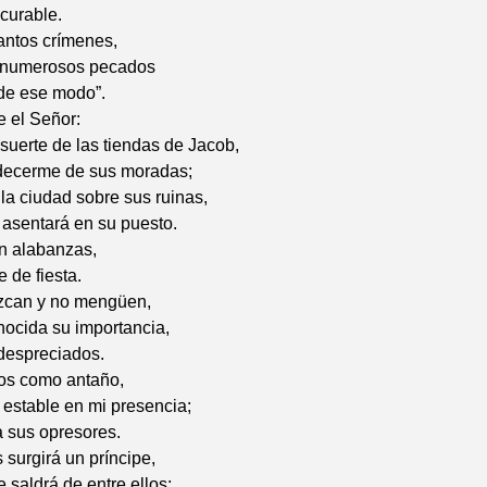
curable.
tantos crímenes,
s numerosos pecados
 de ese modo”.
e el Señor:
suerte de las tiendas de Jacob,
decerme de sus moradas;
 la ciudad sobre sus ruinas,
 asentará en su puesto.
án alabanzas,
 de fiesta.
zcan y no mengüen,
nocida su importancia,
despreciados.
jos como antaño,
estable en mi presencia;
a sus opresores.
 surgirá un príncipe,
 saldrá de entre ellos;