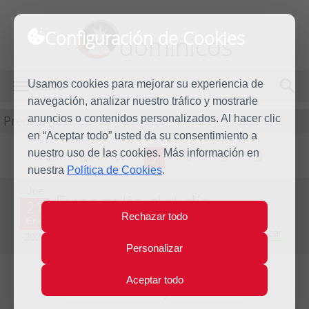
Configuración de Cookies
dominicos
Usamos cookies para mejorar su experiencia de
MENÚ
navegación, analizar nuestro tráfico y mostrarle
Predicación
anuncios o contenidos personalizados. Al hacer clic
en “Aceptar todo” usted da su consentimiento a
nuestro uso de las cookies. Más información en
L
M
X
J
V
S
D
nuestra
Política de Cookies
.
Jue
Evangelio del día
21
Rechazar todo
Ene
Segunda semana del Tiempo Ordinario - Año Impar
2021
Personalizar
Aceptar todo
Lecturas del día y comentario