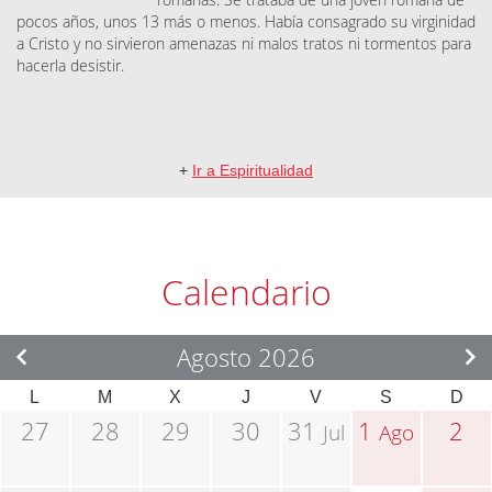
pocos años, unos 13 más o menos. Había consagrado su virginidad
a Cristo y no sirvieron amenazas ni malos tratos ni tormentos para
hacerla desistir.
+
Ir a Espiritualidad
Calendario
Agosto 2026
L
M
X
J
V
S
D
27
28
29
30
31
1
2
Jul
Ago