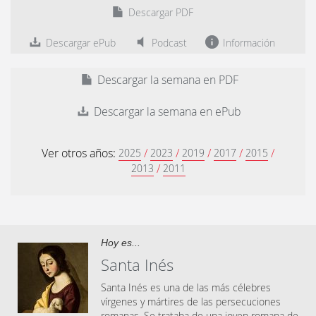
Descargar PDF
Descargar ePub
Podcast
Información
Descargar la semana en PDF
Descargar la semana en ePub
Ver otros años:
/
/
/
/
/
2025
2023
2019
2017
2015
/
2013
2011
Hoy es...
Santa Inés
Santa Inés es una de las más célebres
vírgenes y mártires de las persecuciones
romanas. Se trataba de una joven romana de