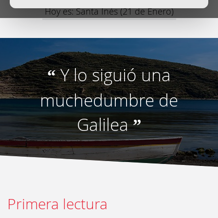
Hoy es: Santa Inés (21 de Enero)
Y lo siguió una
“
muchedumbre de
Galilea
”
Primera lectura