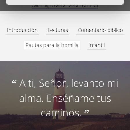
Año litúrgico 2012 - 2013 - (Ciclo C)
Introducción
Lecturas
Comentario bíblico
Pautas para la homilía
Infantil
A ti, Señor, levanto mi
“
alma. Enséñame tus
caminos.
”