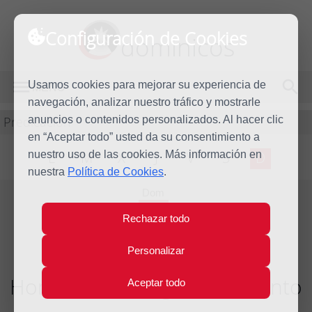
Configuración de Cookies
dominicos
Usamos cookies para mejorar su experiencia de
MENÚ
navegación, analizar nuestro tráfico y mostrarle
Predicación
anuncios o contenidos personalizados. Al hacer clic
en “Aceptar todo” usted da su consentimiento a
nuestro uso de las cookies. Más información en
L
M
X
J
V
S
D
nuestra
Política de Cookies
.
Dom
2
Rechazar todo
Dic
2012
Personalizar
Homilía I Domingo de Adviento
Aceptar todo