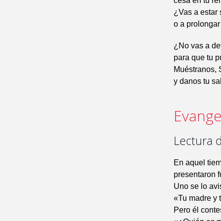
cesa en tu re
¿Vas a estar
o a prolongar
¿No vas a dev
para que tu p
Muéstranos, S
y danos tu sa
Evangel
Lectura 
En aquel tie
presentaron f
Uno se lo avi
«Tu madre y t
Pero él conte