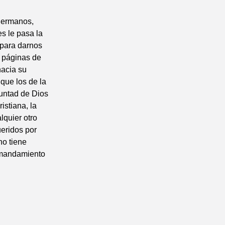
 hermanos,
s le pasa la
 para darnos
s páginas de
hacia su
que los de la
luntad de Dios
istiana, la
lquier otro
eridos por
no tiene
l mandamiento