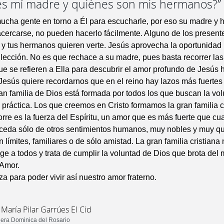
es mí madre y quiénes son mis hermanos?”
ucha gente en torno a Él para escucharle, por eso su madre y
cercarse, no pueden hacerlo fácilmente. Alguno de los presente
 y tus hermanos quieren verte. Jesús aprovecha la oportunidad
ección. No es que rechace a su madre, pues basta recorrer la
que se refieren a Ella para descubrir el amor profundo de Jesús 
Jesús quiere recordarnos que en el reino hay lazos más fuertes 
an familia de Dios está formada por todos los que buscan la vo
 práctica. Los que creemos en Cristo formamos la gran familia cr
rre es la fuerza del Espíritu, un amor que es más fuerte que cua
ceda sólo de otros sentimientos humanos, muy nobles y muy qu
 límites, familiares o de sólo amistad. La gran familia cristiana 
oge a todos y trata de cumplir la voluntad de Dios que brota de
 Amor.
a para poder vivir así nuestro amor fraterno.
 María Pilar Garrúes El Cid
era Dominica del Rosario