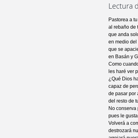
Lectura d
Pastorea a tu
al rebaño de 
que anda solo
en medio del
que se apaci
en Basán y G
Como cuando 
les haré ver p
¿Qué Dios ha
capaz de per
de pasar por a
del resto de 
No conserva 
pues le gusta
Volverá a co
destrozará nu
arrojará nue