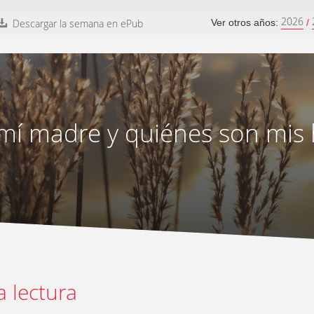
2026
Descargar la semana en ePub
Ver otros años:
/
 mí madre y quiénes son mis
a lectura