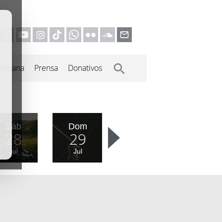
inicana
Prensa
Donativos
Sáb
Dom
28
29
Jul
Jul