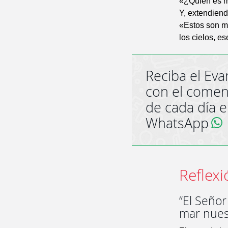
«¿Quién es m
Y, extendiend
«Estos son m
los cielos, e
Reciba el Eva
con el comen
de cada día 
WhatsApp
Reflexi
“El Señor
mar nuest