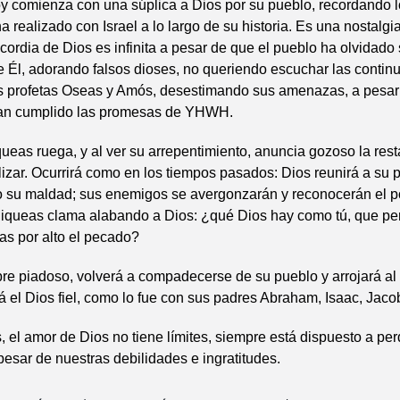
oy comienza con una súplica a Dios por su pueblo, recordando l
 realizado con Israel a lo largo de su historia. Es una nostalgi
icordia de Dios es infinita a pesar de que el pueblo ha olvidad
 Él, adorando falsos dioses, no queriendo escuchar las conti
s profetas Oseas y Amós, desestimando sus amenazas, a pesar
an cumplido las promesas de YHWH.
queas ruega, y al ver su arrepentimiento, anuncia gozoso la res
lizar. Ocurrirá como en los tiempos pasados: Dios reunirá a su
 su maldad; sus enemigos se avergonzarán y reconocerán el p
iqueas clama alabando a Dios: ¿qué Dios hay como tú, que pe
as por alto el pecado?
re piadoso, volverá a compadecerse de su pueblo y arrojará al
 el Dios fiel, como lo fue con sus padres Abraham, Isaac, Jac
 el amor de Dios no tiene límites, siempre está dispuesto a pe
esar de nuestras debilidades e ingratitudes.