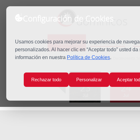
Configuración de Cookies
dominicos
Predicación
Espiritualidad
Es
Usamos cookies para mejorar su experiencia de navegaci
personalizados. Al hacer clic en “Aceptar todo” usted da
información en nuestra
Política de Cookies
.
Inicio
Predicación
Martes de la Decimosexta S
Lun
Mar
Rechazar todo
Personalizar
Aceptar to
23
24
Jul
Jul