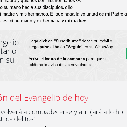
i madre y quiénes son mis hermanos?».
o su mano hacia sus discípulos, dijo:
i madre y mis hermanos. El que haga la voluntad de mi Padre q
se es mi hermano y mi hermana y mi madre».
ngelio
Haga click en
"Suscribirme"
desde su móvil y
luego pulse el botón
"Seguir"
en su WhatsApp.
tario
en su
Active el
icono de la campana
para que su
teléfono le avise de las novedades.
ón del Evangelio de hoy
 volverá a compadecerse y arrojará a lo ho
ros delitos”