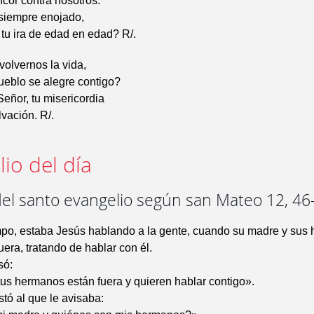
ncor contra nosotros.
 siempre enojado,
 tu ira de edad en edad? R/.
olvernos la vida,
ueblo se alegre contigo?
eñor, tu misericordia
lvación. R/.
io del día
del santo evangelio según san Mateo 12, 46
mpo, estaba Jesús hablando a la gente, cuando su madre y sus
uera, tratando de hablar con él.
só:
us hermanos están fuera y quieren hablar contigo».
stó al que le avisaba: