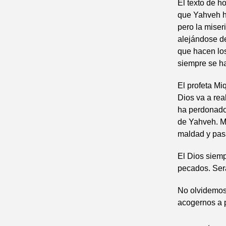
El texto de h
que Yahveh ha
pero la miser
alejándose de
que hacen lo
siempre se h
El profeta Mi
Dios va a rea
ha perdonado
de Yahveh. M
maldad y pas
El Dios siemp
pecados. Será
No olvidemos,
acogernos a p