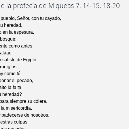
e la profecía de Miqueas 7, 14-15. 18-20
 pueblo, Señor, con tu cayado,
tu heredad,
 en la espesura,
 bosque;
ente como antes
alaad.
saliste de Egipto,
rodigios.
y como tú,
donar el pecado,
lto la falta
tu heredad?
para siempre su cólera,
 la misericordia.
mpadecerse de nosotros,
estras culpas,
stros pecados