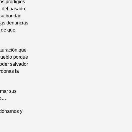
os prodigios
a del pasado,
o su bondad
nuas denuncias
 de que
tauración que
 pueblo porque
oder salvador
rdonas la
 mar sus
ob…
rdonarnos y