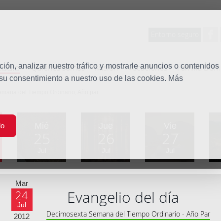
Entorno seguro
tudio
ón, analizar nuestro tráfico y mostrarle anuncios o contenidos
Quiénes somos
Misión
Vocaciones
Familia Dom
 su consentimiento a nuestro uso de las cookies. Más
emana del Tiempo Ordinario, Año par
Mié
Jue
Vie
do
25
26
27
Jul
Jul
Jul
Mar
Evangelio del día
24
Jul
Decimosexta Semana del Tiempo Ordinario - Año Par
2012