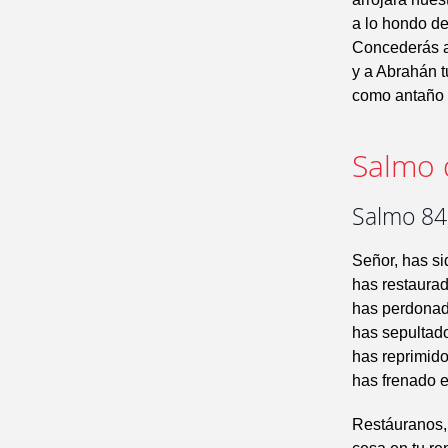
a lo hondo de
Concederás a
y a Abrahán 
como antaño 
Salmo 
Salmo 84,
Señor, has si
has restaurad
has perdonado
has sepultad
has reprimido
has frenado el
Restáuranos, 