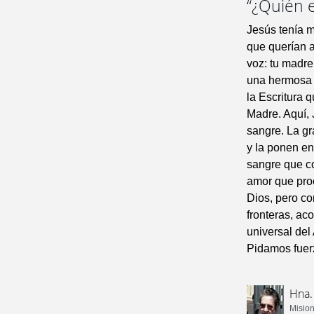
“¿Quién 
Jesús tenía m
que querían a
voz: tu madre
una hermosa l
la Escritura 
Madre. Aquí, 
sangre. La gr
y la ponen en
sangre que co
amor que pro
Dios, pero con
fronteras, ac
universal del
Pidamos fuerz
Hna.
Mision