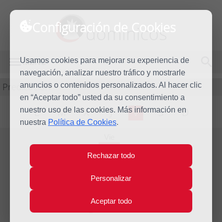
Configuración de Cookies
dominicos
Usamos cookies para mejorar su experiencia de
MENÚ
navegación, analizar nuestro tráfico y mostrarle
Predicación
anuncios o contenidos personalizados. Al hacer clic
en “Aceptar todo” usted da su consentimiento a
nuestro uso de las cookies. Más información en
L
M
X
J
V
S
D
nuestra
Política de Cookies
.
Vie
17
Rechazar todo
Nov
2017
Personalizar
Evangelio del día
Aceptar todo