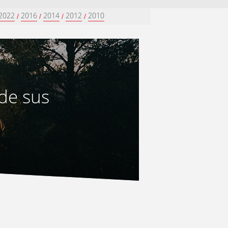
2022
2016
2014
2012
2010
/
/
/
/
 de sus