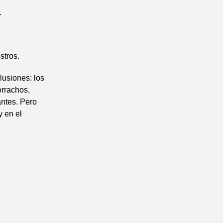
.
stros.
lusiones: los
orrachos,
antes. Pero
y en el