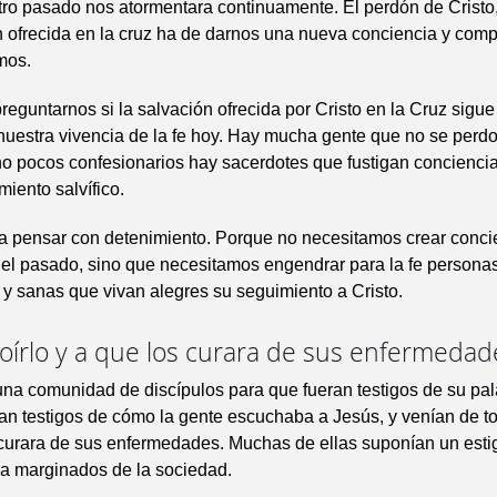
ro pasado nos atormentara continuamente. El perdón de Cristo,
n ofrecida en la cruz ha de darnos una nueva conciencia y com
mos.
eguntarnos si la salvación ofrecida por Cristo en la Cruz sigue
nuestra vivencia de la fe hoy. Hay mucha gente que no se perdo
no pocos confesionarios hay sacerdotes que fustigan concienci
miento salvífico.
ra pensar con detenimiento. Porque no necesitamos crear conci
 el pasado, sino que necesitamos engendrar para la fe persona
 y sanas que vivan alegres su seguimiento a Cristo.
oírlo y a que los curara de sus enfermedad
na comunidad de discípulos para que fueran testigos de su pal
ran testigos de cómo la gente escuchaba a Jesús, y venían de t
 curara de sus enfermedades. Muchas de ellas suponían un esti
ba marginados de la sociedad.