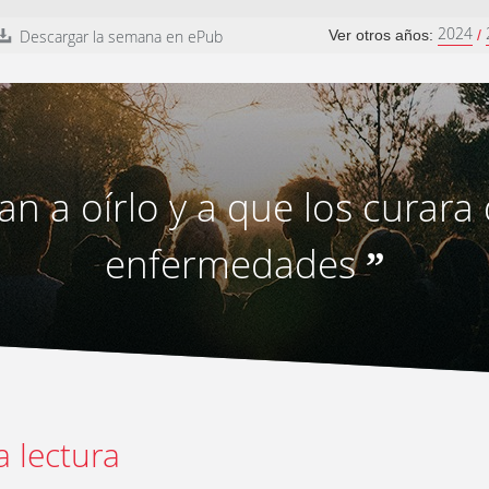
2024
Descargar la semana en ePub
Ver otros años:
/
an a oírlo y a que los curara
enfermedades
”
a lectura