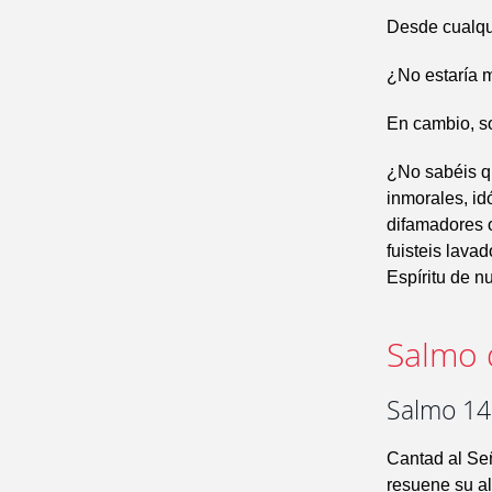
Desde cualqui
¿No estaría m
En cambio, so
¿No sabéis qu
inmorales, idó
difamadores o
fuisteis lavad
Espíritu de n
Salmo 
Salmo 149
Cantad al Se
resuene su al