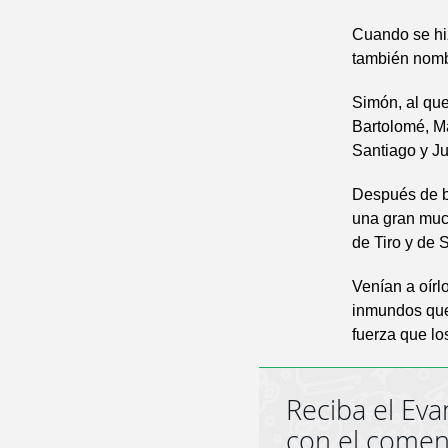
Cuando se hiz
también nomb
Simón, al que
Bartolomé, Ma
Santiago y Jud
Después de ba
una gran muc
de Tiro y de 
Venían a oírl
inmundos qued
fuerza que lo
Reciba el Eva
con el comen