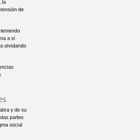
 la
prensión de
 teniendo
na a sí
as olvidando
encias
s
es
abra y de su
odas partes
gma social