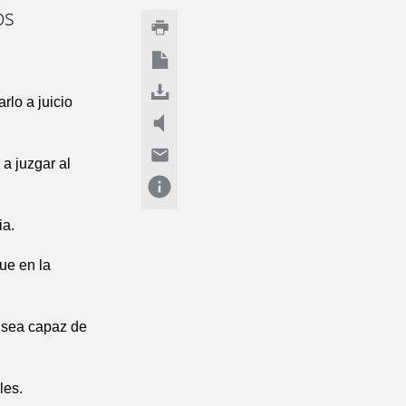
os
rlo a juicio
a juzgar al
ia.
ue en la
 sea capaz de
les.