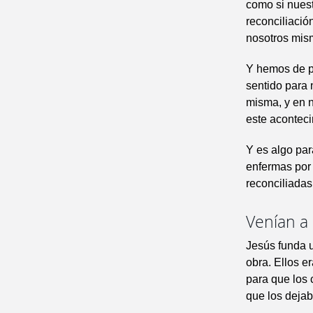
como si nuest
reconciliació
nosotros mis
Y hemos de pr
sentido para 
misma, y en 
este aconteci
Y es algo pa
enfermas por
reconciliadas
Venían a 
Jesús funda u
obra. Ellos e
para que los
que los deja