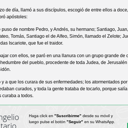
o de día, llamó a sus discípulos, escogió de entre ellos a doce,
ró apóstoles:
 puso de nombre Pedro, y Andrés, su hermano; Santiago, Juan,
teo, Tomás, Santiago el de Alfeo, Simón, llamado el Zelote; Ju
as Iscariote, que fue el traidor.
jar con ellos, se paró en una llanura con un grupo grande de d
hedumbre del pueblo, procedente de toda Judea, de Jerusalén 
Sidón.
o y a que los curara de sus enfermedades; los atormentados por 
aban curados, y toda la gente trataba de tocarlo, porque salía
s curaba a todos.
ngelio
Haga click en
"Suscribirme"
desde su móvil y
luego pulse el botón
"Seguir"
en su WhatsApp.
tario