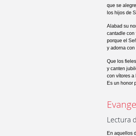
que se alegre
los hijos de S
Alabad su no
cantadle con 
porque el Se
y adorna con l
Que los fieles
y canten jubil
con vítores a
Es un honor p
Evangel
Lectura d
En aquellos d