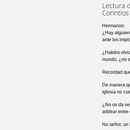
Lectura d
Corintios
Hermanos:
¿Hay alguien e
ante los impí
¿Habéis olvid
mundo, ¿no es
Recordad que 
De manera que
Iglesia no cu
¿No os da ve
arbitrar entr
No señor, un 