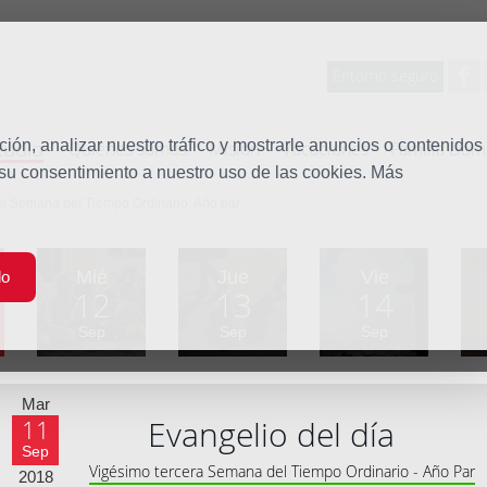
Entorno seguro
tudio
ón, analizar nuestro tráfico y mostrarle anuncios o contenidos
Quiénes somos
Misión
Vocaciones
Familia Dom
 su consentimiento a nuestro uso de las cookies. Más
ra Semana del Tiempo Ordinario, Año par
Mié
Jue
Vie
do
12
13
14
Sep
Sep
Sep
Mar
Evangelio del día
11
Sep
Vigésimo tercera Semana del Tiempo Ordinario - Año Par
2018