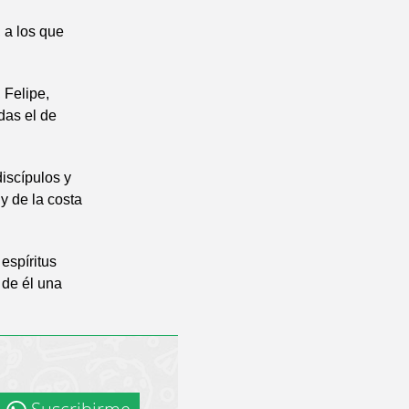
 a los que
 Felipe,
das el de
iscípulos y
y de la costa
espíritus
 de él una