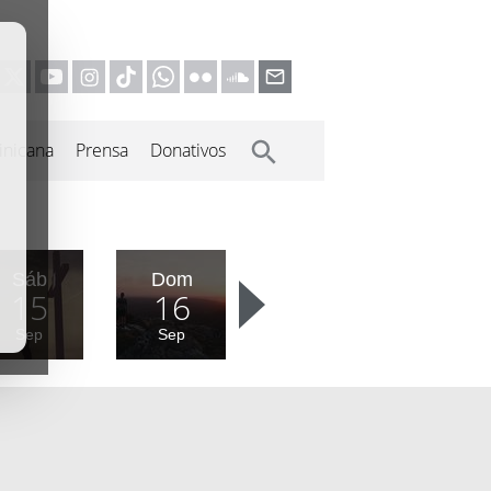
inicana
Prensa
Donativos
Sáb
Dom
15
16
Sep
Sep