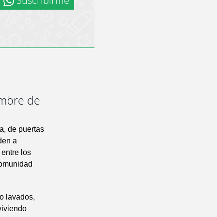
Suscribirme
ombre de
a, de puertas
den a
 entre los
 comunidad
o lavados,
viviendo