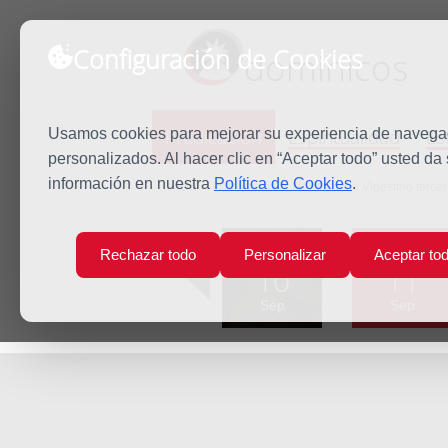
Configuración de Cookies
dominicos
Predicación
Espiritualidad
Es
Usamos cookies para mejorar su experiencia de navegaci
personalizados. Al hacer clic en “Aceptar todo” usted da
información en nuestra
Política de Cookies
.
Inicio
Predicación
Martes de la Vigésimo terce
Lun
Mar
Rechazar todo
Personalizar
Aceptar to
10
11
Sep
Sep