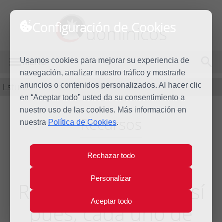
Configuración de Cookies
dominicos
Usamos cookies para mejorar su experiencia de
MENÚ
navegación, analizar nuestro tráfico y mostrarle
Estudio
anuncios o contenidos personalizados. Al hacer clic
en “Aceptar todo” usted da su consentimiento a
nuestro uso de las cookies. Más información en
Recursos
nuestra
Política de Cookies
.
Rechazar todo
Revista CR:
Personalizar
Responsabilidad. “Así
Aceptar todo
pues, cada uno de