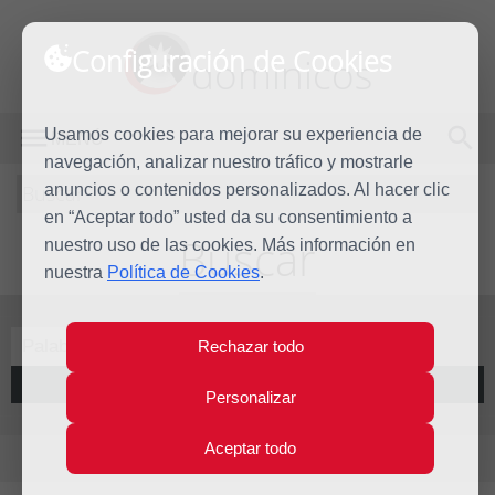
Configuración de Cookies
dominicos
Usamos cookies para mejorar su experiencia de
MENÚ
navegación, analizar nuestro tráfico y mostrarle
Buscar
anuncios o contenidos personalizados. Al hacer clic
en “Aceptar todo” usted da su consentimiento a
Buscar
nuestro uso de las cookies. Más información en
nuestra
Política de Cookies
.
Rechazar todo
Buscar
Personalizar
Aceptar todo
Resultados para: