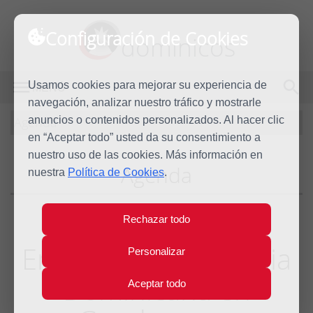
Configuración de Cookies
dominicos
Usamos cookies para mejorar su experiencia de
MENÚ
navegación, analizar nuestro tráfico y mostrarle
Agenda
anuncios o contenidos personalizados. Al hacer clic
en “Aceptar todo” usted da su consentimiento a
nuestro uso de las cookies. Más información en
Agenda
nuestra
Política de Cookies
.
Rechazar todo
Encuentro PJV Familia
Personalizar
Dominicana en
Aceptar todo