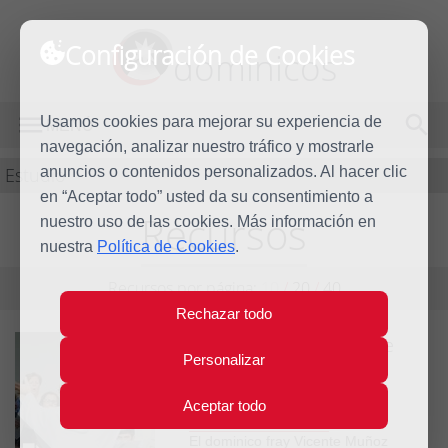
Configuración de Cookies
dominicos
Usamos cookies para mejorar su experiencia de
MENÚ
navegación, analizar nuestro tráfico y mostrarle
Estudio
anuncios o contenidos personalizados. Al hacer clic
en “Aceptar todo” usted da su consentimiento a
Recursos
nuestro uso de las cookies. Más información en
nuestra
Política de Cookies
.
Recursos por página:
10
/
20
/
40
Rechazar todo
Cantos para el Jubileo de
Personalizar
Santo Domingo
Santo Domingo de Guzmán
Aceptar todo
Jubileo de Santo Domingo
El dominico fray Vicente Muñoz