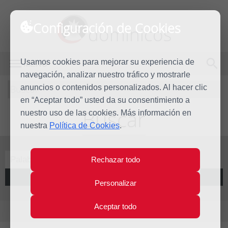
Configuración de Cookies
dominicos
Usamos cookies para mejorar su experiencia de
MENÚ
navegación, analizar nuestro tráfico y mostrarle
Buscar
anuncios o contenidos personalizados. Al hacer clic
en “Aceptar todo” usted da su consentimiento a
Buscar
nuestro uso de las cookies. Más información en
nuestra
Política de Cookies
.
Rechazar todo
Buscar
Personalizar
Aceptar todo
Resultados para: