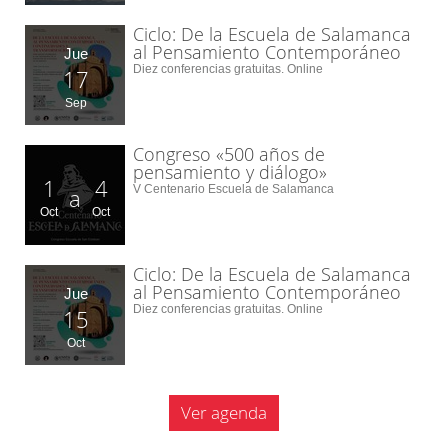
Ciclo: De la Escuela de Salamanca
al Pensamiento Contemporáneo
Jue
Diez conferencias gratuitas. Online
17
Sep
Congreso «500 años de
pensamiento y diálogo»
1
4
V Centenario Escuela de Salamanca
a
Oct
Oct
Ciclo: De la Escuela de Salamanca
al Pensamiento Contemporáneo
Jue
Diez conferencias gratuitas. Online
15
Oct
Ver agenda