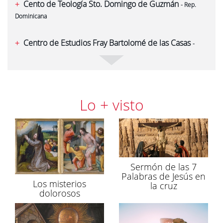
Cento de Teología Sto. Domingo de Guzmán
- Rep.
Dominicana
Centro de Estudios Fray Bartolomé de las Casas
-
Cuba
Biblioteca de San Esteban
- Salamanca
Lo + visto
Biblioteca de Torrent
- Valencia
Biblioteca de Caleruega
- Burgos
Biblioteca del Libro Histórico
- Salamanca
Sermón de las 7
Palabras de Jesús en
Los misterios
la cruz
Archivo Histórico Prov. Hispania
dolorosos
Archivo Histórico Prov. del Rosario