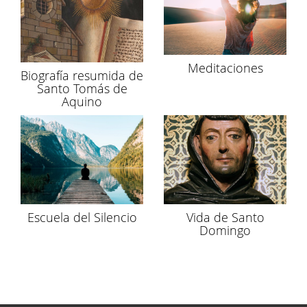
Instituto Histórico Prov. Hispania
Meditaciones
San Esteban Editorial
Biografía resumida de
Santo Tomás de
Aquino
Editorial Edibesa
Museo Amazónico Dominicano
Escuela del Silencio
Vida de Santo
Domingo