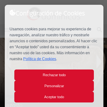
Configuración de Cookies
dominicos
Usamos cookies para mejorar su experiencia de
MENÚ
navegación, analizar nuestro tráfico y mostrarle
anuncios o contenidos personalizados. Al hacer clic
Santos
en “Aceptar todo” usted da su consentimiento a
nuestro uso de las cookies. Más información en
nuestra
Política de Cookies
.
Rechazar todo
Personalizar
Aceptar todo
Santo Domingo de Guzmán | 8 de
agosto