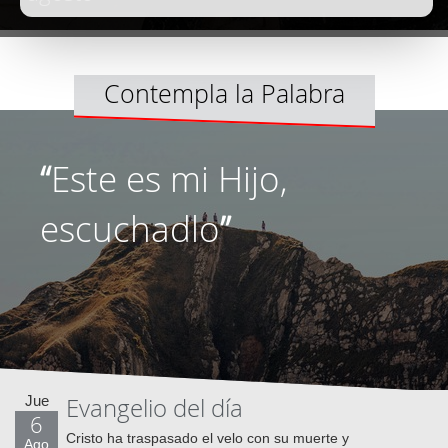
Contempla la Palabra
“
Este es mi Hijo,
escuchadlo
”
Jue
Evangelio del día
6
Cristo ha traspasado el velo con su muerte y
Ago