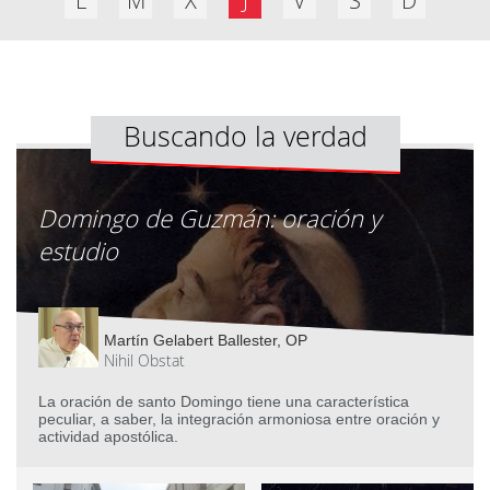
L
M
X
J
V
S
D
Buscando la verdad
Domingo de Guzmán: oración y
estudio
Martín Gelabert Ballester, OP
Nihil Obstat
La oración de santo Domingo tiene una característica
peculiar, a saber, la integración armoniosa entre oración y
actividad apostólica.