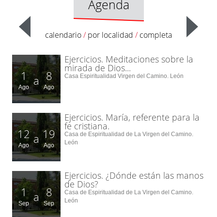
Agenda
calendario
/
por localidad
/
completa
Ejercicios. Meditaciones sobre la
mirada de Dios...
1
8
Casa Espiritualidad Virgen del Camino. León
a
Ago
Ago
Ejercicios. María, referente para la
fe cristiana.
12
19
Casa de Espiritualidad de La Virgen del Camino.
a
León
Ago
Ago
Ejercicios. ¿Dónde están las manos
de Dios?
1
8
Casa de Espiritualidad de La Virgen del Camino.
a
León
Sep
Sep